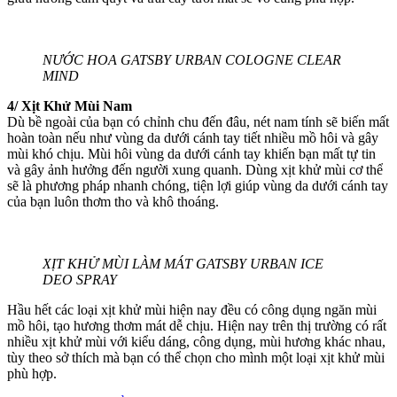
NƯỚC HOA GATSBY URBAN COLOGNE CLEAR
MIND
4/ Xịt Khử Mùi Nam
Dù bề ngoài của bạn có chỉnh chu đến đâu, nét nam tính sẽ biến mất
hoàn toàn nếu như vùng da dưới cánh tay tiết nhiều mồ hôi và gây
mùi khó chịu. Mùi hôi vùng da dưới cánh tay khiến bạn mất tự tin
và gây ảnh hưởng đến người xung quanh. Dùng xịt khử mùi cơ thể
sẽ là phương pháp nhanh chóng, tiện lợi giúp vùng da dưới cánh tay
của bạn luôn thơm tho và khô thoáng.
XỊT KHỬ MÙI LÀM MÁT GATSBY URBAN ICE
DEO SPRAY
Hầu hết các loại xịt khử mùi hiện nay đều có công dụng ngăn mùi
mồ hôi, tạo hương thơm mát dễ chịu. Hiện nay trên thị trường có rất
nhiều xịt khử mùi với kiểu dáng, công dụng, mùi hương khác nhau,
tùy theo sở thích mà bạn có thể chọn cho mình một loại xịt khử mùi
phù hợp.