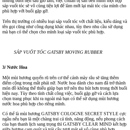
những buổi hẹn sau giờ làm, việc chuẩn bị sẵn bên mình một hộp
sáp vuốt tóc sẽ vô cùng tiện lợi để làm mới lại mái tóc của mình cho
phù hợp với buổi gặp gỡ.
Trên thị trường có nhiều loại sáp vuốt tóc với chất liệu, kiểu dáng và
tên gọi cũng như công dụng khác nhau, tùy theo nhu cầu sử dụng
mà bạn có thể chọn cho mình loại sáp vuốt tóc phù hợp.
SÁP VUỐT TÓC GATSBY MOVING RUBBER
3/ Nước Hoa
Một mùi hương quyến rũ trên cơ thể cánh mày râu sẽ tăng thêm
điểm cộng trong mắt phái nữ. Nước hoa dành cho nam đã trở thành
món đồ không thể thiếu giúp bạn trở nên thu hút hơn trong thời buổi
hiện nay. Tùy theo tính chất công việc, buổi gặp gỡ và cách lựa
chọn trang phục khi ra ngoài mà bạn có thể sử dụng mùi hương
nước hoa phù hợp cho riêng mình.
Có thể là mùi hương GATSBY COLOGNE SECRET STYLE cực
ngầu nếu bạn là một chàng trai cá tính, năng động, nếu phong cách
của bạn thanh lịch sang trọng thì GATSBY CLEAR MIND kết hợp
giữa hương cam quýt và trái cây tươi mát sẽ vô cùng phù hợp.