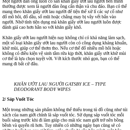
Một người đàn ông luôn có sẵn khăn giấy ướt lau người bên mình
thường được xem là người đàn ông cẩn thận và chu đáo. Bạn có thể
mang theo khăn giấy ướt lau người để tiện thể xử lí các sự cố như
đổ mồ hôi, đổ dầu, sổ mũi hoặc chẳng may bị vây vết bẩn vào
người. Nhờ tính tiện dụng mà khăn giấy ướt lau người luôn được
đánh giá cao hơn hẳn so với khăn giấy khô.
Khăn giấy ướt lau người hiện nay không chỉ có khả năng làm sạch,
một số loại khăn giấy ướt lau người còn có công dụng kháng khuẩn,
khử mùi, giúp cơ thể thơm tho. Nếu cơ thể đổ nhiều mồ hôi hoặc
không có điều kiện vệ sinh tắm rửa kịp thời, khăn giấy ướt khử mùi
cơ thể là lựa chọn tuyệt vời. Với kích thước nhỏ gọn, bạn có thể
mang đi bất cứ đâu.
KHĂN ƯỚT LAU NGƯỜI GATSBY ICE – TYPE
DEODORANT BODY WIPES
2/ Sáp Vuốt Tóc
Một trong những sản phẩm không thể thiếu trong tủ đồ cũng như túi
xách của nam giới chính là sáp vuốt tóc. Sử dụng sáp vuốt tóc mỗi
buổi sáng trước khi đi làm giúp cho mái tóc nam giới trở nên bồng
bềnh và quyến rũ hơn. Tuy nhiên có những ngày bạn cũng sẽ có