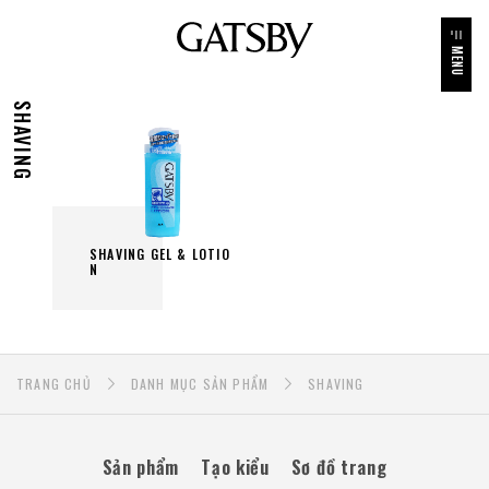
MENU
SHAVING
S
H
A
V
I
N
G
G
E
L
&
L
O
T
I
O
N
TRANG CHỦ
DANH MỤC SẢN PHẨM
SHAVING
Sản phẩm
Tạo kiểu
Sơ đồ trang