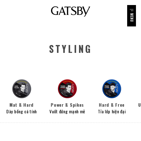
MENU
STYLING
Mat & Hard
Power & Spikes
Hard & Free
U
Dày bồng cá tính
Vuốt đứng mạnh mẽ
Tỉa lớp hiện đại