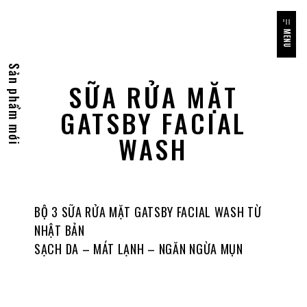
MENU
Sản phẩm mới
SỮA RỬA MẶT
GATSBY FACIAL
WASH
BỘ 3 SỮA RỬA MẶT GATSBY FACIAL WASH TỪ
NHẬT BẢN
SẠCH DA – MÁT LẠNH – NGĂN NGỪA MỤN