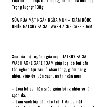
Loại da phù hợp: Da thường, da dầu, da hỗn hợp.
Trọng lượng: 130g
SỮA RỬA MẶT NGĂN NGỪA MỤN – GIẢM BÓNG
NHỜN GATSBY FACIAL WASH ACNE CARE FOAM
Sữa rửa mặt ngăn ngừa mụn GATSBY FACIAL
WASH ACNE CARE FOAM giúp loại bỏ bụi bẩn
tắc nghẽn tận sâu lỗ chân lông, giảm bóng
nhờn, giúp da luôn sạch, ngăn ngừa mụn.
– Loại bỏ bã nhờn giúp giảm bóng nhờn và làm
sạch da.
– Làm sạch lớp dầu khó trôi trên da mặt.