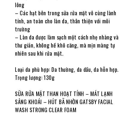
lông
– Các hạt bên trong sữa rửa mặt vô cùng lành
tính, an toàn cho làn da, thân thiện với môi
trường
– Làn da được làm sạch một cách nhẹ nhàng và
thư giãn, không hề khô căng, mà mịn màng tự
nhiên sau khi rửa mặt.
Loại da phù hợp: Da thường, da dầu, da hỗn hợp.
Trọng lượng: 130g
SỮA RỬA MẶT THAN HOẠT TÍNH – MÁT LẠNH
SẢNG KHOÁI – HÚT BÃ NHỜN GATSBY FACIAL
WASH STRONG CLEAR FOAM