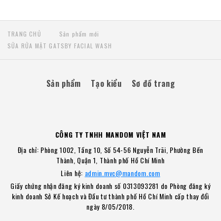
TRANG CHỦ
Sản phẩm mới
SỮA RỬA MẶT GATSBY FACIAL WASH
Sản phẩm
Tạo kiểu
Sơ đồ trang
CÔNG TY TNHH MANDOM VIỆT NAM
Địa chỉ: Phòng 1002, Tầng 10, Số 54-56 Nguyễn Trãi, Phường Bến
Thành, Quận 1, Thành phố Hồ Chí Minh
Liên hệ:
admin.mvc@mandom.com
Giấy chứng nhận đăng ký kinh doanh số 0313093281 do Phòng đăng ký
kinh doanh Sở Kế hoạch và Đầu tư thành phố Hồ Chí Minh cấp thay đổi
ngày 8/05/2018.