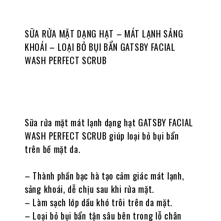
SỮA RỬA MẶT DẠNG HẠT – MÁT LẠNH SẢNG
KHOÁI – LOẠI BỎ BỤI BẨN GATSBY FACIAL
WASH PERFECT SCRUB
Sữa rửa mặt mát lạnh dạng hạt GATSBY FACIAL
WASH PERFECT SCRUB giúp loại bỏ bụi bẩn
trên bề mặt da.
– Thành phần bạc hà tạo cảm giác mát lạnh,
sảng khoái, dễ chịu sau khi rửa mặt.
– Làm sạch lớp dầu khó trôi trên da mặt.
– Loại bỏ bụi bẩn tận sâu bên trong lỗ chân