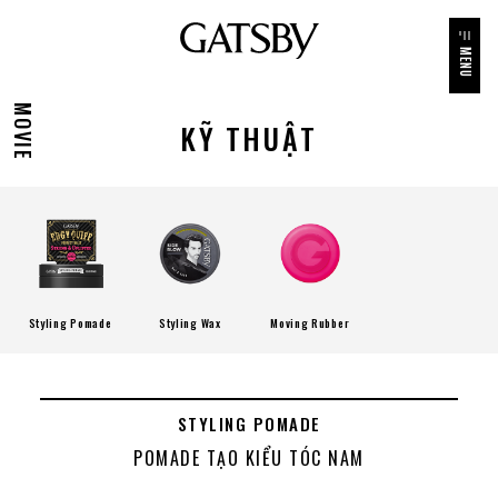
MENU
MOVIE
KỸ THUẬT
Styling Pomade
Styling Wax
Moving Rubber
STYLING POMADE
POMADE TẠO KIỂU TÓC NAM